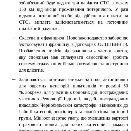
зобов'язаний буде надати три варіанти СТО в межах
150 км від місця проживання потерпілого. У разі
відмови потерпілої особи від здійснення оплати на
СТО, виплата здійснюватиметься на поточний/
платіжний рахунок.
Скасування франшизи. Нове законодавство забороняє
застосовувати франшизу в договорах ОСЦПВВНТЗ.
Позбавлення полісів від франшизи - частки коштів,
яку споживач мав сплачувати самостійно, зробить
систему страхування більш зрозумілою та доступною
для клієнтів.
Залишаються чинними знижки на поліс автоцивілки
для окремих категорій пільговиків у розмірі 50
%. Зокрема, для учасників бойових дій, постраждалих
учасників Революції Гідності, людей, постраждалих
внаслідок Чорнобильської катастрофи, віднесених до
I або II категорії, пенсіонерів та людей з інвалідністю І
групи. Мін'юст звертає увагу, що зменшення вартості
страхового поліса для таких категорій громадян
застосовується виключно щодо забезпечення авто, які