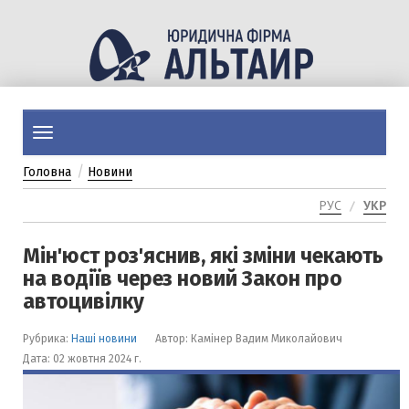
Перейти
до
основного
вмісту
Toggle
navigation
Головна
Новини
РУС
УКР
Мін'юст роз'яснив, які зміни чекають
на водіїв через новий Закон про
автоцивілку
Рубрика:
Наші новини
Автор: Камінер Вадим Миколайович
Дата: 02 жовтня 2024 г.