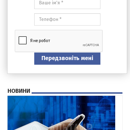
ім'я
*
Номер
телефона
*
Передзвоніть мені
НОВИНИ