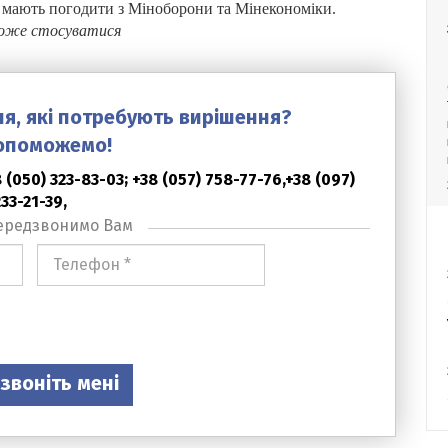
ни мають погодити з Міноборони та Мінекономіки.
може стосуватися
ня, які потребують вирішення?
опоможемо!
(050) 323-83-03; +38 (057) 758-77-76,+38 (097)
233-21-39,
ередзвонимо Вам
Номер
телефона
*
звоніть мені