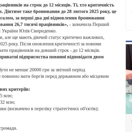
івників на строк до 12 місяців. Ті, хто критичність
. Діятиме таке бронювання до 28 лютого 2025 року, це
агалом, за перші два дні відновлення бронювання
вання 26,7 тисячі працівників»,
- зазначила Перший
ки України Юлія Свириденко.
ли, але ще мають діючий статус критично важливих,
025 року. Після оновлення критичності за новими
ти працівників на довший строк - до 12 місяців.
риватні підприємства повинні відповідати двом
 бути не менше 20000 грн за звітний період
не повинно мати боргів перед державним або місцевим
вих критеріїв:
,5 млн;
32 млн;
ви (визначено в переліку стратегічних об'єктів);
 громади.