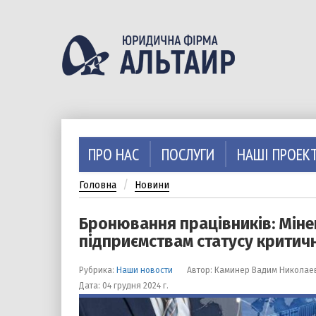
Перейти
до
основного
вмісту
ПРО НАС
ПОСЛУГИ
НАШІ ПРОЕК
Головна
Новини
Бронювання працівників: Міне
підприємствам статусу критич
Рубрика:
Наши новости
Автор: Каминер Вадим Николае
Дата: 04 грудня 2024 г.