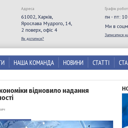
Адреса
Графік робот
61002, Харків,
пн - пт: 1
Ярослава Мудрого, 14,
Ми в соц
2 поверх, офіс 4
Записатися н
Як дістатися?
ТИ
НАША КОМАНДА
НОВИНИ
СТАТТІ
СТ
Н
кономіки відновило надання
ності
вич