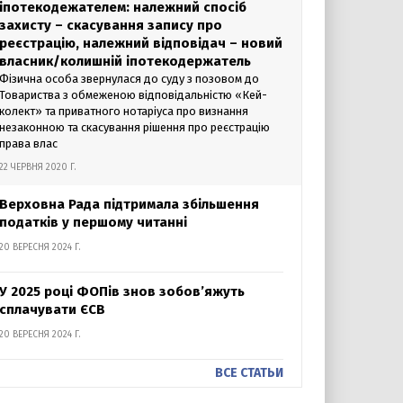
іпотекодежателем: належний спосіб
захисту – скасування запису про
реєстрацію, належний відповідач – новий
власник/колишній іпотекодержатель
Фізична особа звернулася до суду з позовом до
Товариства з обмеженою відповідальністю «Кей-
колект» та приватного нотаріуса про визнання
незаконною та скасування рішення про реєстрацію
права влас
22 ЧЕРВНЯ 2020 Г.
Верховна Рада підтримала збільшення
податків у першому читанні
20 ВЕРЕСНЯ 2024 Г.
У 2025 році ФОПів знов зобов’яжуть
сплачувати ЄСВ
20 ВЕРЕСНЯ 2024 Г.
ВСЕ СТАТЬИ