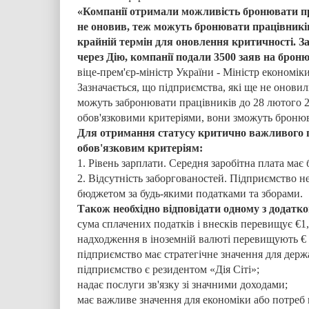
«Компанії отримали можливість бронювати прац
не оновив, теж можуть бронювати працівників
крайній термін для оновлення критичності. З
через Дію, компанії подали 3500 заяв на броню
віце-прем'єр-міністр України - Міністр економі
Зазначається, що підприємства, які ще не онови
можуть забронювати працівників до 28 лютого 2
обов'язковими критеріями, вони зможуть бронюва
Для отримання статусу критично важливого п
обов'язковим критеріям:
1. Рівень зарплати. Середня заробітна плата має
2. Відсутність заборгованостей. Підприємство 
бюджетом за будь-якими податками та зборами.
Також необхідно відповідати одному з додатко
сума сплачених податків і внесків перевищує €1
надходження в іноземній валюті перевищують € 
підприємство має стратегічне значення для держа
підприємство є резидентом «Дія Сіті»;
надає послуги зв'язку зі значними доходами;
має важливе значення для економіки або потреб