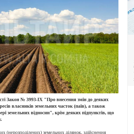
сті Закон № 3993-IX "Про внесення змін до деяких
ресів власників земельних часток (паїв), а також
ері земельних відносин", крім деяких підпунктів, що
.
х (нерозподілених) земельних ділянок, здійснення