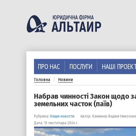
Перейти
до
основного
вмісту
ПРО НАС
ПОСЛУГИ
НАШІ ПРОЕК
Головна
Новини
Набрав чинності Закон щодо за
земельних часток (паїв)
Рубрика:
Наши новости
Автор: Каминер Вадим Николае
Дата: 13 листопада 2024 г.