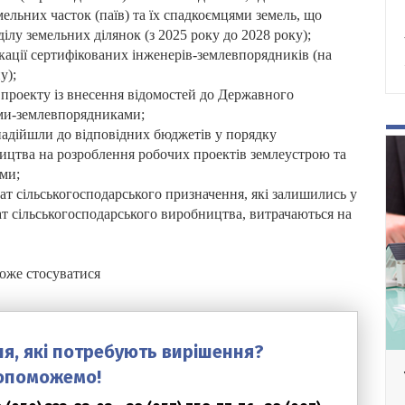
ельних часток (паїв) та їх спадкоємцями земель, що
ілу земельних ділянок (з 2025 року до 2028 року);
ікації сертифікованих інженерів-землевпорядників (на
у);
о проекту із внесення відомостей до Державного
ми-землевпорядниками;
надійшли до відповідних бюджетів у порядку
ицтва на розроблення робочих проектів землеустрою та
ами;
ат сільськогосподарського призначення, які залишились у
ат сільськогосподарського виробництва, витрачаються на
оже стосуватися
ня, які потребують вирішення?
опоможемо!