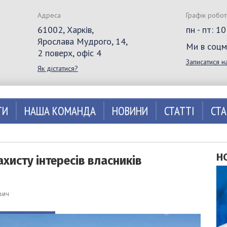
Адреса
Графік робот
61002, Харків,
пн - пт: 1
Ярослава Мудрого, 14,
Ми в соц
2 поверх, офіс 4
Записатися н
Як дістатися?
ТИ
НАША КОМАНДА
НОВИНИ
СТАТТІ
СТ
Н
хисту інтересів власників
вич