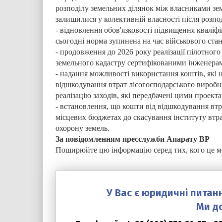
розподілу земельних ділянок між власниками зем
залишилися у колективній власності після розпод
- відновлення обов'язковості підвищення кваліф
сьогодні норма зупинена на час військового стан
- продовження до 2026 року реалізації пілотног
земельного кадастру сертифікованими інженера
- надання можливості використання коштів, які 
відшкодування втрат лісогосподарського виробн
реалізацію заходів, які передбачені цими проект
- встановлення, що кошти від відшкодування втр
місцевих бюджетах до скасування інституту втр
охорону земель.
За повідомленням пресслужби Апарату ВР
Поширюйте цю інформацію серед тих, кого це м
У Вас є юридичні питан
Ми д