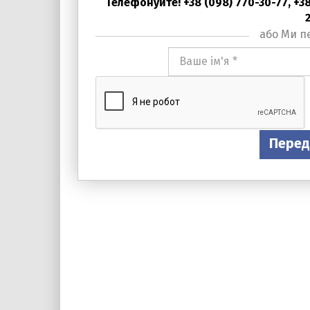
Телефонуйте! +38 (098) 770-30-77, +38 
або Ми п
Ваше
ім'я
*
Перед