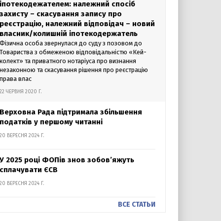
іпотекодежателем: належний спосіб
захисту – скасування запису про
реєстрацію, належний відповідач – новий
власник/колишній іпотекодержатель
Фізична особа звернулася до суду з позовом до
Товариства з обмеженою відповідальністю «Кей-
колект» та приватного нотаріуса про визнання
незаконною та скасування рішення про реєстрацію
права влас
22 ЧЕРВНЯ 2020 Г.
Верховна Рада підтримала збільшення
податків у першому читанні
20 ВЕРЕСНЯ 2024 Г.
У 2025 році ФОПів знов зобов’яжуть
сплачувати ЄСВ
20 ВЕРЕСНЯ 2024 Г.
ВСЕ СТАТЬИ