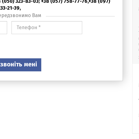
(050) 323-83-03; +38 (057) 758-77-76,+38 (097)
233-21-39,
ередзвонимо Вам
Номер
телефона
*
звоніть мені