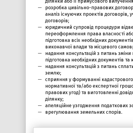
ділянки або її примусового вилучення
розробка цивільно-правових договор
аналіз існуючих проектів договорів, 
договорів;
юридичний супровід процедури відве
переоформлення права власності або 
підготовка всіх необхідних документі
виконавчої влади та місцевого самов
надання консультацій з питань зміни
підготовка необхідних документів та
надання консультацій з питань сплат
землю;
сприяння у формуванні кадастрового 
нормативної та/або експертної грошов
правових угод) та виготовленні дові
ділянку;
апеляційне узгодження податкових зо
врегулювання земельних спорів.