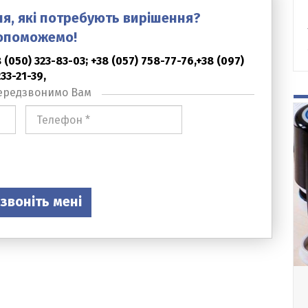
ня, які потребують вирішення?
опоможемо!
(050) 323-83-03; +38 (057) 758-77-76,+38 (097)
233-21-39,
ередзвонимо Вам
Номер
телефона
*
звоніть мені