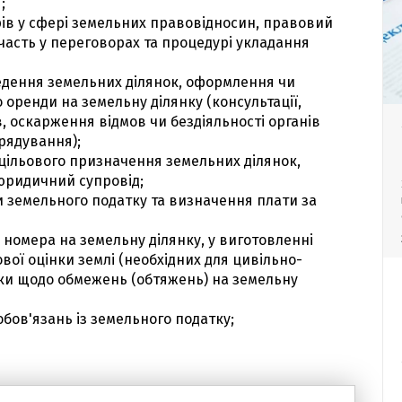
;
ів у сфері земельних правовідносин, правовий
участь у переговорах та процедурі укладання
дення земельних ділянок, оформлення чи
оренди на земельну ділянку (консультації,
в, оскарження відмов чи бездіяльності органів
рядування);
 цільового призначення земельних ділянок,
 юридичний супровід;
и земельного податку та визначення плати за
номера на земельну ділянку, у виготовленні
ої оцінки землі (необхідних для цивільно-
дки щодо обмежень (обтяжень) на земельну
бов'язань із земельного податку;