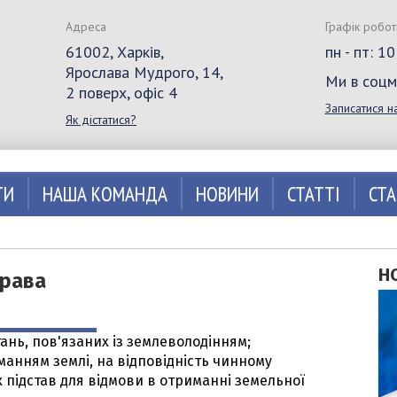
Адреса
Графік робот
61002, Харків,
пн - пт: 1
Ярослава Мудрого, 14,
Ми в соц
2 поверх, офіс 4
Записатися н
Як дістатися?
ТИ
НАША КОМАНДА
НОВИНИ
СТАТТІ
СТ
Н
права
ань, пов'язаних із землеволодінням;
иманням землі, на відповідність чинному
 підстав для відмови в отриманні земельної