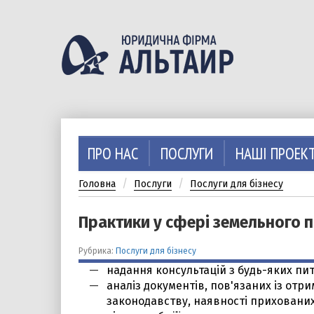
Перейти
до
основного
вмісту
ПРО НАС
ПОСЛУГИ
НАШІ ПРОЕК
Головна
Послуги
Послуги для бізнесу
Практики у сфері земельного 
Рубрика:
Послуги для бізнесу
надання консультацій з будь-яких пит
аналіз документів, пов'язаних із отр
законодавству, наявності прихованих