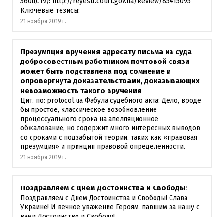
360цс19): http://reyestr.court.gov.ua/Review/85415095
Ключевые тезисы:
21 ноября 2019 г.
Презумпция вручения адресату письма из суда
добросовестным работником почтовой связи
может быть подставлена ​​под сомнение и
опровергнута доказательствами, доказывающих
невозможность такого вручения
Цит. по: protocol.ua Фабула судебного акта: Дело, вроде
бы простое, классическое возобновление
процессуального срока на апелляционное
обжалование, но содержит много интересных выводов
со сроками с подзабытой теории, таких как «правовая
презумция» и принцип правовой определенности.
21 ноября 2019 г.
Поздравляем с Днем Достоинства и Свободы!
Поздравляем с Днем Достоинства и Свободы! Слава
Украине! И вечное уважение Героям, павшим за нашу с
вами Достоинство и Свободу!