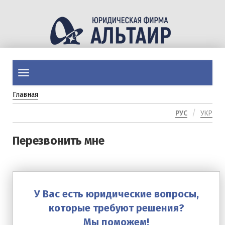
Перейти
к
основному
содержанию
Toggle
navigation
Главная
РУС
УКР
Перезвонить мне
У Вас есть юридические вопросы,
которые требуют решения?
Мы поможем!